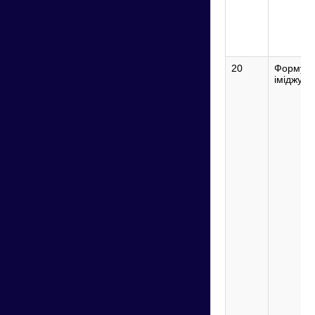
20
Формува
іміджу