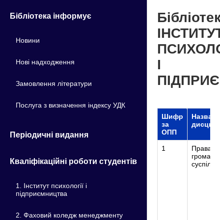
Бібліоте
Бібліотека інформує
ІНСТИТУ
Новини
ПСИХОЛО
І
Нові надходження
ПІДПРИ
Замовлення літератури
Послуга з визначення індексу УДК
Шифр
Назва н
за
дисципл
ОПП
Періодичні видання
1
Права л
громадя
Кваліфікаційні роботи студентів
суспільс
1. Інститут психології і
підприємництва
2. Фаховий коледж менеджменту