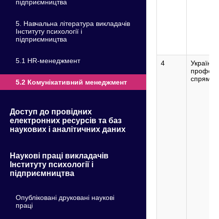
підприємництва
5. Навчальна література викладачів
Інституту психології і
підприємництва
5.1 HR-менеджмент
4
Українсь
професі
спрямув
5.2 Комунікативний менеджмент
Доступ до провідних
електронних ресурсів та баз
наукових і аналітичних даних
Наукові праці викладачів
Інституту психології і
підприємництва
Опубліковані друковані наукові
праці