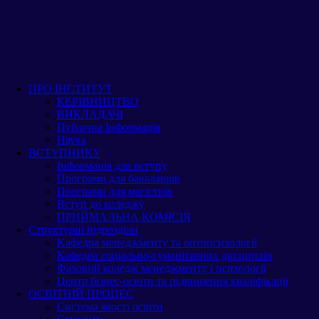
IPP
ПРО ІНСТИТУТ
ПРО ІНСТИТУТ
ПРО ІНСТИТУТ
КЕРІВНИЦТВО
КЕРІВНИЦТВО
ВИКЛАДАЧІ
ВИКЛАДАЧІ
КЕРІВНИЦТВО
Публічна Інформація
Публічна Інформація
Наука
Наука
ВСТУПНИКУ
ВСТУПНИКУ
Інформація для вступу
ВИКЛАДАЧІ
Інформація для вступу
Програми для бакалаврів
Програми для бакалаврів
Програми для магістрів
Програми для магістрів
Вступ до коледжу
Публічна Інформація
Вступ до коледжу
ПРИЙМАЛЬНА КОМІСІЯ
ПРИЙМАЛЬНА КОМІСІЯ
Структурні підрозділи
Структурні підрозділи
Kафедра менеджменту та онтопсихології
Наука
Kафедра менеджменту та онтопсихології
Кафедра соціально-гуманітарних дисциплін
Кафедра соціально-гуманітарних дисциплін
Фаховий коледж менеджменту і психології
ВСТУПНИКУ
Фаховий коледж менеджменту і психології
Центр бізнес-освіти та підвищення кваліфікації
Центр бізнес-освіти та підвищення кваліфікації
ОСВІТНІЙ ПРОЦЕС
Інформація для вступу
ОСВІТНІЙ ПРОЦЕС
Система якості освіти
Система якості освіти
Студенту