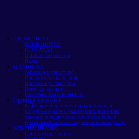
IPP
ПРО ІНСТИТУТ
ПРО ІНСТИТУТ
ПРО ІНСТИТУТ
КЕРІВНИЦТВО
КЕРІВНИЦТВО
ВИКЛАДАЧІ
ВИКЛАДАЧІ
КЕРІВНИЦТВО
Публічна Інформація
Публічна Інформація
Наука
Наука
ВСТУПНИКУ
ВСТУПНИКУ
Інформація для вступу
ВИКЛАДАЧІ
Інформація для вступу
Програми для бакалаврів
Програми для бакалаврів
Програми для магістрів
Програми для магістрів
Вступ до коледжу
Публічна Інформація
Вступ до коледжу
ПРИЙМАЛЬНА КОМІСІЯ
ПРИЙМАЛЬНА КОМІСІЯ
Структурні підрозділи
Структурні підрозділи
Kафедра менеджменту та онтопсихології
Наука
Kафедра менеджменту та онтопсихології
Кафедра соціально-гуманітарних дисциплін
Кафедра соціально-гуманітарних дисциплін
Фаховий коледж менеджменту і психології
ВСТУПНИКУ
Фаховий коледж менеджменту і психології
Центр бізнес-освіти та підвищення кваліфікації
Центр бізнес-освіти та підвищення кваліфікації
ОСВІТНІЙ ПРОЦЕС
Інформація для вступу
ОСВІТНІЙ ПРОЦЕС
Система якості освіти
Система якості освіти
Студенту