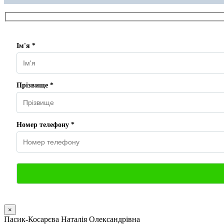
Ім'я *
Прізвище *
Номер телефону *
×
Пасик-Косарєва Наталія Олександрівна