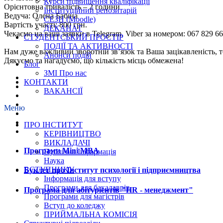
Курси підвищення кваліфікації
Орієнтовна тривалість – 2 години
Інституційний репозитарій
Ведуча: Олена Бабіна
СЕЗН (Moodle)
Вартість участі: 800 грн.
ДЕКАНАТ
Чекаємо на ваші заявки в Telegram, Viber за номером: 067 829 66
СТУДЕНТСЬКИЙ ПРОСТІР
ПОДІЇ ТА АКТИВНОСТІ
Нам дуже важливий зворотній зв’язок та Ваша зацікавленість, т
Анонси подій
Дякуємо та нагадуємо, що кількість місць обмежена!
Блог
ЗМІ Про нас
КОНТАКТИ
ВАКАНСІЇ
Меню
ПРО ІНСТИТУТ
КЕРІВНИЦТВО
ВИКЛАДАЧІ
Програми Mini MBA
Публічна Інформація
Наука
ВСТУПНИКУ
Буклет про Інститут психології і підприємництва
Інформація для вступу
Програми для бакалаврів
Програма для абітурієнтів "HR - менеджмент"
Програми для магістрів
Вступ до коледжу
ПРИЙМАЛЬНА КОМІСІЯ