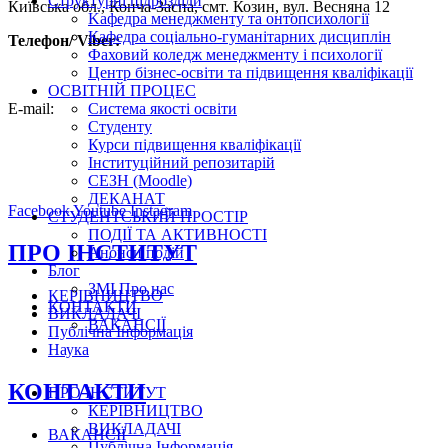
Структурні підрозділи
Київська обл., Конча-Заспа, смт. Козин, вул. Весняна 12
Kафедра менеджменту та онтопсихології
Кафедра соціально-гуманітарних дисциплін
Телефон/ Viber:
Фаховий коледж менеджменту і психології
Центр бізнес-освіти та підвищення кваліфікації
+38 (067) 519-75-77
ОСВІТНІЙ ПРОЦЕС
E-mail:
Система якості освіти
Студенту
secretariat@ipp.edu.ua
Курси підвищення кваліфікації
Інституційний репозитарій
edu@ipp.edu.ua
СЕЗН (Moodle)
ДЕКАНАТ
Facebook
Youtube
Instagram
СТУДЕНТСЬКИЙ ПРОСТІР
ПОДІЇ ТА АКТИВНОСТІ
ПРО ІНСТИТУТ
Анонси подій
Блог
ЗМІ Про нас
КЕРІВНИЦТВО
КОНТАКТИ
ВИКЛАДАЧІ
ВАКАНСІЇ
Публічна Інформація
Наука
КОНТАКТИ
ПРО ІНСТИТУТ
КЕРІВНИЦТВО
ВИКЛАДАЧІ
ВАКАНСІЇ
Публічна Інформація