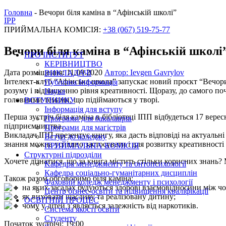
Головна
-
Вечори біля каміна в “Афінській школі”
IPP
ПРИЙМАЛЬНА КОМІСІЯ:
+38 (067) 519-75-77
Вечори біля каміна в “Афінській школі
ПРО ІНСТИТУТ
КЕРІВНИЦТВО
Дата розміщення: 11.09.2020
Автор: Ievgen Gavrylov
ВИКЛАДАЧІ
Інтелект-клуб “Афінська школа” запускає новий проєкт “Вечори
Публічна Інформація
розуму і підвищенню рівня креативності. Щоразу, до самого по
Наука
головними темами, що підіймаються у творі.
ВСТУПНИКУ
Інформація для вступу
Перша зустріч біля каміна в бібліотеці ІПП відбудеться 17 вере
Програми для бакалаврів
підприємництва.
Програми для магістрів
Викладач ІПП презентує книгу, яка дасть відповіді на актуальні
Вступ до коледжу
знання можна успішно застосувати і для розвитку креативності 
ПРИЙМАЛЬНА КОМІСІЯ
Структурні підрозділи
Хочете дізнатися, що за книга містить стільки корисних знань?
Kафедра менеджменту та онтопсихології
Кафедра соціально-гуманітарних дисциплін
Також разом обговоримо біля каміна:
Фаховий коледж менеджменту і психології
на яких засадах будуються здорові взаємовідносини між чо
Центр бізнес-освіти та підвищення кваліфікації
як виховати щасливу та реалізовану дитину;
ОСВІТНІЙ ПРОЦЕС
чому у дітей з’являється залежність від наркотиків.
Система якості освіти
Студенту
Початок зустрічі: 19:00