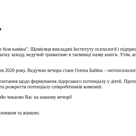
”
 біля каміна”. Щомісяця викладачі Інституту психології і підп
чатку заходу, ведучий триматиме в таємниці назву книги. Утім, а
сня 2020 року. Ведучою вечора стане Олена Бабіна – онтопсихолог,
 питання щодо формування лідерського потенціалу у дітей. Проте 
та розкриття потенціалу співробітників компанії.
 Ми чекаємо Вас на нашому вечорі!
ловіком та жінкою;