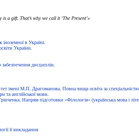
is a gift. That’s why we call it ‘The Present’»
 іноземної в Україні.
освіти України.
о забезпечення дисциплін.
ет імені М.П. Драгоманова. Повна вища освіта за спеціальністю 
ри та англійської мови.
рінченка. Напрям підготовки «Філологія» (українська мова і літер
гії її викладання