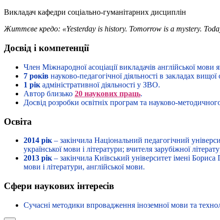
Викладач кафедри соціально-гуманітарних дисциплін
Життєве кредо:
«Yesterday is history. Tomorrow is a mystery. Today 
Досвід і компетенції
Член Міжнародної асоціації викладачів англійської мови як
7 років
науково-педагогічної діяльності в закладах вищої 
1 рік
адміністративної діяльності у ЗВО.
Автор близько
20 наукових праць
.
Досвід розробки освітніх програм та науково-методичног
Освіта
2014 рік
– закінчила Національний педагогічний університ
української мови і літератури; вчителя зарубіжної літерату
2013 рік
– закінчила Київський університет імені Бориса Г
мови і літератури, англійської мови.
Сфери наукових інтересів
Сучасні методики впровадження іноземної мови та техноло