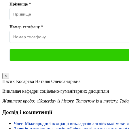
Прізвище *
Номер телефону *
×
Пасик-Косарєва Наталія Олександрівна
Викладач кафедри соціально-гуманітарних дисциплін
Життєве кредо:
«Yesterday is history. Tomorrow is a mystery. Today 
Досвід і компетенції
Член Міжнародної асоціації викладачів англійської мови як
7 років
науково-педагогічної діяльності в закладах вищої 