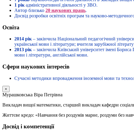
1 рік
адміністративної діяльності у ЗВО.
Автор близько
20 наукових праць
.
Досвід розробки освітніх програм та науково-методичног
Освіта
2014 рік
– закінчила Національний педагогічний університ
української мови і літератури; вчителя зарубіжної літерату
2013 рік
– закінчила Київський університет імені Бориса Г
мови і літератури, англійської мови.
Сфери наукових інтересів
Сучасні методики впровадження іноземної мови та техноло
×
Мурашковська Віра Петрівна
Викладач вищої математики, старший викладач кафедри соціал
Життєве кредо: «Навчання без роздумів марне, роздуми без навч
Досвід і компетенції