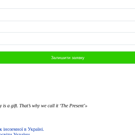
is a gift. That’s why we call it ‘The Present’»
 іноземної в Україні.
освіти України.