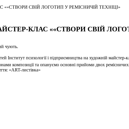
 ««СТВОРИ СВІЙ ЛОГОТИП У РЕМІСНИЧІЙ ТЕХНІЦІ»
ЙСТЕР-КЛАС ««СТВОРИ СВІЙ ЛОГОТ
ий чують.
остей Інститут психології і підприємництва на художній майстер-к
нами композиції та опануємо основні прийоми двох ремісничих 
ття: «ART-листівка»