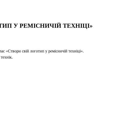
ИП У РЕМІСНИЧІЙ ТЕХНІЦІ»
лас «Створи свій логотип у ремісничій техніці».
технік.