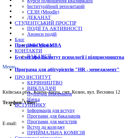
Курси підвищення кваліфікації
Інституційний репозитарій
СЕЗН (Moodle)
ДЕКАНАТ
СТУДЕНТСЬКИЙ ПРОСТІР
ПОДІЇ ТА АКТИВНОСТІ
Анонси подій
Блог
ЗМІ Про нас
Програми Mini MBA
КОНТАКТИ
ВАКАНСІЇ
Буклет про Інститут психології і підприємництва
Меню
Програма для абітурієнтів "HR - менеджмент"
ПРО ІНСТИТУТ
КЕРІВНИЦТВО
ВИКЛАДАЧІ
Київська обл., Конча-Заспа, смт. Козин, вул. Весняна 12
Публічна Інформація
Наука
Телефон/ Viber:
ВСТУПНИКУ
Інформація для вступу
+38 (067) 519-75-77
Програми для бакалаврів
Програми для магістрів
E-mail:
Вступ до коледжу
ПРИЙМАЛЬНА КОМІСІЯ
secretariat@ipp.edu.ua