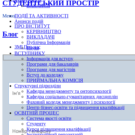
КОНТАКТИ
СТУДЕНТСЬКИЙ ПРОСТІР
ВАКАНСІЇ
Меню
ПОДІЇ ТА АКТИВНОСТІ
Анонси подій
ПРО ІНСТИТУТ
КЕРІВНИЦТВО
Блог
ВИКЛАДАЧІ
Публічна Інформація
ЗМІ Про нас
Наука
ВСТУПНИКУ
Інформація для вступу
Програми для бакалаврів
Програми для магістрів
Вступ до коледжу
ПРИЙМАЛЬНА КОМІСІЯ
Структурні підрозділи
Kафедра менеджменту та онтопсихології
Кафедра соціально-гуманітарних дисциплін
Фаховий коледж менеджменту і психології
Центр бізнес-освіти та підвищення кваліфікації
ОСВІТНІЙ ПРОЦЕС
Система якості освіти
Студенту
Курси підвищення кваліфікації
Інституційний репозитарій