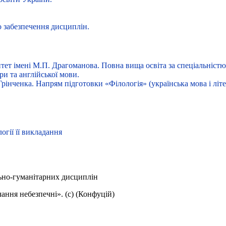
о забезпечення дисциплін.
ет імені М.П. Драгоманова. Повна вища освіта за спеціальністю 
ри та англійської мови.
рінченка. Напрям підготовки «Філологія» (українська мова і літер
гії її викладання
ьно-гуманітарних дисциплін
ання небезпечні». (с) (Конфуцій)