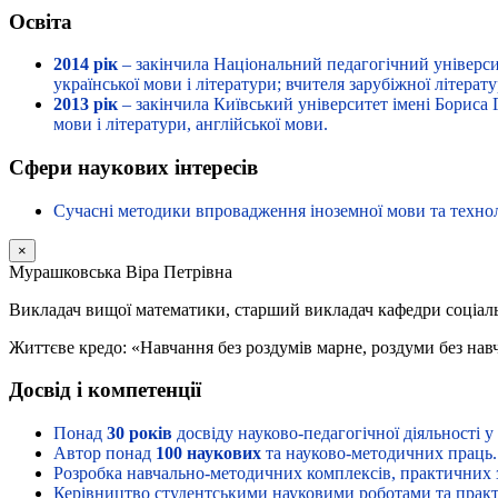
Освіта
2014 рік
– закінчила Національний педагогічний університ
української мови і літератури; вчителя зарубіжної літерату
2013 рік
– закінчила Київський університет імені Бориса Г
мови і літератури, англійської мови.
Сфери наукових інтересів
Сучасні методики впровадження іноземної мови та техноло
×
Мурашковська Віра Петрівна
Викладач вищої математики, старший викладач кафедри соціал
Життєве кредо: «Навчання без роздумів марне, роздуми без навч
Досвід і компетенції
Понад
30 років
досвіду науково-педагогічної діяльності у
Автор понад
100 наукових
та науково-методичних праць.
Розробка навчально-методичних комплексів, практичних за
Керівництво студентськими науковими роботами та прак