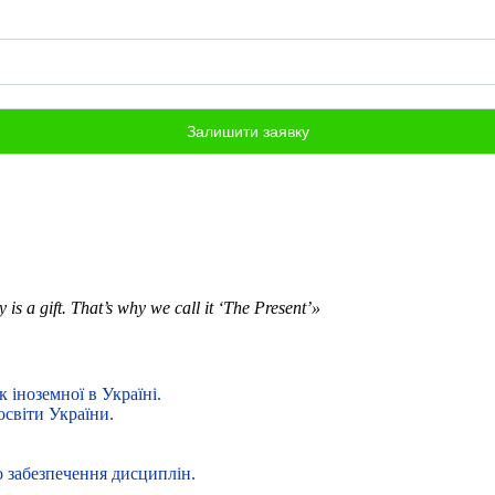
is a gift. That’s why we call it ‘The Present’»
 іноземної в Україні.
освіти України.
о забезпечення дисциплін.