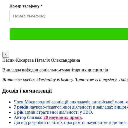
Номер телефону *
×
Пасик-Косарєва Наталія Олександрівна
Викладач кафедри соціально-гуманітарних дисциплін
Життєве кредо:
«Yesterday is history. Tomorrow is a mystery. Today 
Досвід і компетенції
Член Міжнародної асоціації викладачів англійської мови як
7 років
науково-педагогічної діяльності в закладах вищої 
1 рік
адміністративної діяльності у ЗВО.
Автор близько
20 наукових праць
.
Досвід розробки освітніх програм та науково-методичног