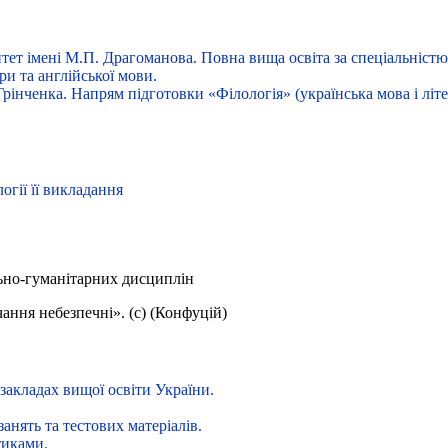
ет імені М.П. Драгоманова. Повна вища освіта за спеціальністю 
ри та англійської мови.
рінченка. Напрям підготовки «Філологія» (українська мова і літер
гії її викладання
ьно-гуманітарних дисциплін
ання небезпечні». (с) (Конфуцій)
 закладах вищої освіти України.
нять та тестових матеріалів.
тиками.