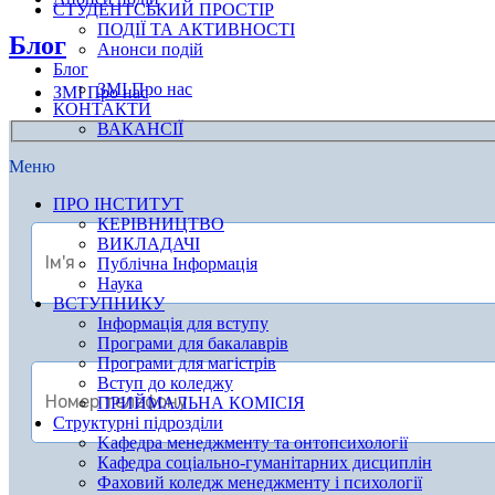
СТУДЕНТСЬКИЙ ПРОСТІР
ПОДІЇ ТА АКТИВНОСТІ
Блог
Анонси подій
Блог
ЗМІ Про нас
ЗМІ Про нас
КОНТАКТИ
ВАКАНСІЇ
Меню
ПРО ІНСТИТУТ
КЕРІВНИЦТВО
ВИКЛАДАЧІ
Публічна Інформація
Наука
ВСТУПНИКУ
Інформація для вступу
Програми для бакалаврів
Програми для магістрів
Вступ до коледжу
ПРИЙМАЛЬНА КОМІСІЯ
Структурні підрозділи
Kафедра менеджменту та онтопсихології
Кафедра соціально-гуманітарних дисциплін
Фаховий коледж менеджменту і психології