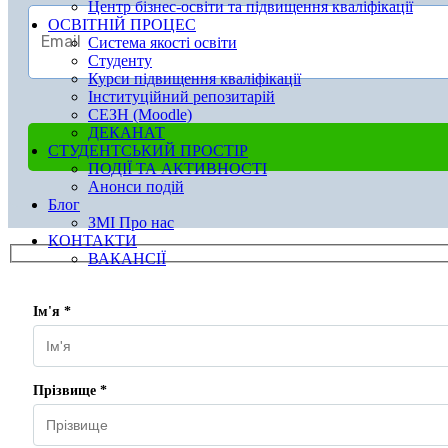
Центр бізнес-освіти та підвищення кваліфікації
ОСВІТНІЙ ПРОЦЕС
Система якості освіти
Студенту
Курси підвищення кваліфікації
Інституційний репозитарій
СЕЗН (Moodle)
ДЕКАНАТ
СТУДЕНТСЬКИЙ ПРОСТІР
ПОДІЇ ТА АКТИВНОСТІ
Анонси подій
Блог
ЗМІ Про нас
КОНТАКТИ
ВАКАНСІЇ
Ім'я *
Прізвище *