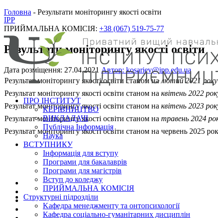
Головна
-
Результати моніторингу якості освіти
IPP
ПРИЙМАЛЬНА КОМІСІЯ:
+38 (067) 519-75-77
Результати моніторингу якості освіти
Дата розміщення: 27.04.2021
Автор: kosariev@ipp.edu.ua
Результат моніторингу якості освіти станом на
лютий 2021 року
Результат моніторингу якості освіти станом на
квітень 2022 рок
ПРО ІНСТИТУТ
Результат моніторингу якості освіти станом на
квітень 2023 рок
КЕРІВНИЦТВО
ВИКЛАДАЧІ
Результат моніторингу якості освіти станом на
травень 2024 ро
Публічна Інформація
Результат моніторингу якості освіти станом на червень 2025 ро
Наука
ВСТУПНИКУ
Інформація для вступу
Програми для бакалаврів
Програми для магістрів
Вступ до коледжу
ПРИЙМАЛЬНА КОМІСІЯ
Структурні підрозділи
Kафедра менеджменту та онтопсихології
Кафедра соціально-гуманітарних дисциплін