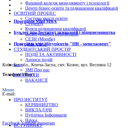
Фаховий коледж менеджменту і психології
Центр бізнес-освіти та підвищення кваліфікації
ОСВІТНІЙ ПРОЦЕС
Система якості освіти
Програми Mini MBA
Студенту
Курси підвищення кваліфікації
Буклет про Інститут психології і підприємництва
Інституційний репозитарій
СЕЗН (Moodle)
Програма для абітурієнтів "HR - менеджмент"
ДЕКАНАТ
СТУДЕНТСЬКИЙ ПРОСТІР
ПОДІЇ ТА АКТИВНОСТІ
Анонси подій
Київська обл., Конча-Заспа, смт. Козин, вул. Весняна 12
Блог
ЗМІ Про нас
Телефон/ Viber:
КОНТАКТИ
ВАКАНСІЇ
+38 (067) 519-75-77
Меню
E-mail:
ПРО ІНСТИТУТ
secretariat@ipp.edu.ua
КЕРІВНИЦТВО
ВИКЛАДАЧІ
edu@ipp.edu.ua
Публічна Інформація
Наука
Facebook
Youtube
Instagram
ВСТУПНИКУ